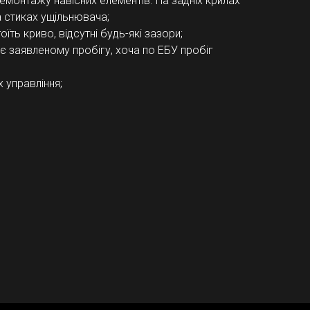
демонтажу навісних елементів. На задніх крилах
а стиках ущільнювача;
оїть криво, відсутні будь-які зазори;
ає заявленому пробігу, хоча по ЕБУ пробіг
 управління;