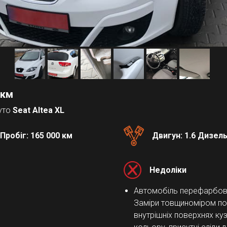
 км
нуто
Seat Altea XL
Пробіг: 165 000 км
Двигун: 1.6 Дизел
Недоліки
Автомобіль перефарбова
Заміри товщиноміром по
внутрішніх поверхнях ку