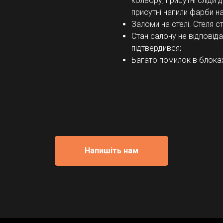
кольору, присутні сліди 
присутні напили фарби н
Заломи на стелі. Стеля ст
Стан салону не відповід
підтвердився;
Багато помилок в блоках
Напишіть нам