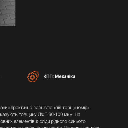
ь
КПП: Механіка
ний практично повністю «під товщиномір».
казують товщину ЛФП 80-100 мкм. На
зовних елементів є сліди рідного синього