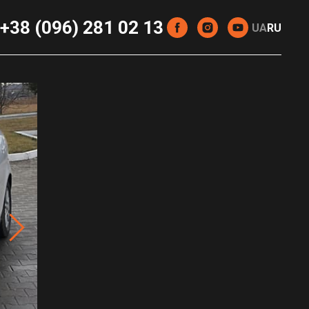
+38 (096) 281 02 13
UA
RU