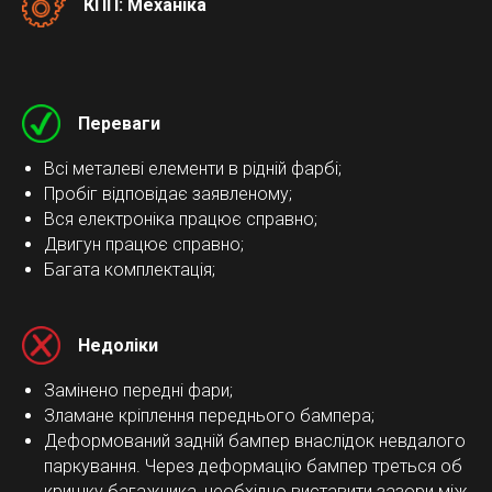
КПП: Механіка
Переваги
Всі металеві елементи в рідній фарбі;
Пробіг відповідає заявленому;
Вся електроніка працює справно;
Двигун працює справно;
Багата комплектація;
Недоліки
Замінено передні фари;
Зламане кріплення переднього бампера;
Деформований задній бампер внаслідок невдалого
паркування. Через деформацію бампер треться об
кришку багажника, необхідно виставити зазори між