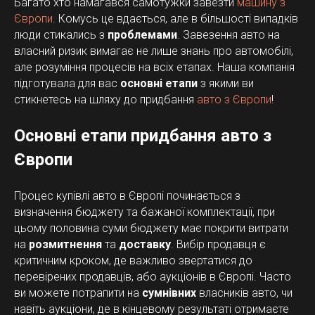
Багато хто намагався самотужки завезти
машину з
Європи
. Комусь це вдається, але в більшості випадків
люди стикались з
проблемами
. Завезення авто на
власний ризик вимагає не лише знань про автомобілі,
але розуміння процесів на всіх етапах. Наша компанія
підготувала для вас
основні етапи
з якими ви
стикнетесь на шляху до придбання
авто з Європи
!
Основні етапи придбання авто з
Європи
Процес купівлі авто в Європі починається з
визначення бюджету та бажаної комплектації, при
цьому половина суми бюджету має покрити витрати
на
розмитнення
та
доставку
. Вибір продавця є
критичним кроком, де важливо звертатися до
перевірених продавців, або аукціонів в Європі. Часто
ви можете потрапити на
сумнівних
власників авто, чи
навіть аукціони, де в кінцевому результаті отримаєте