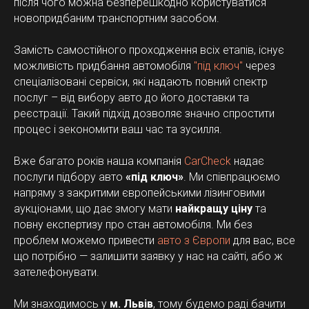
після чого можна безперешкодно користуватися
новопридбаним транспортним засобом.
Замість самостійного проходження всіх етапів, існує
можливість придбання автомобіля
"під ключ"
через
спеціалізовані сервіси, які надають повний спектр
послуг – від вибору авто до його доставки та
реєстрації. Такий підхід дозволяє значно спростити
процес і зекономити ваш час та зусилля.
Вже багато років наша компанія
CarCheck
надає
послуги підбору авто
«під ключ»
. Ми співпрацюємо
напряму з закритими європейськими лізинговими
аукціонами, що дає змогу мати
найкращу ціну
та
повну експертизу про стан автомобіля. Ми без
проблем можемо привести
авто з Європи
для вас, все
що потрібно — залишити заявку у нас на сайті, або ж
зателефонувати.
Ми знаходимось у
м. Львів
, тому будемо раді бачити