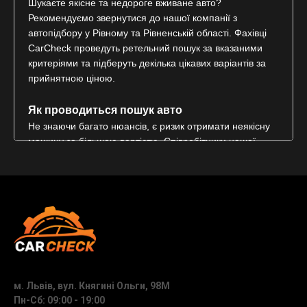
Шукаєте якісне та недороге вживане авто?
Рекомендуємо звернутися до нашої компанії з
автопідбору у Рівному та Рівненській області. Фахівці
CarCheck проведуть ретельний пошук за вказаними
критеріями та підберуть декілька цікавих варіантів за
прийнятною ціною.
Як проводиться пошук авто
Не знаючи багато нюансів, є ризик отримати неякісну
машину за більшою вартістю. Співробітники нашої
компанії CarCheck виявляють реальну ціну та
технічний стан автомобіля, розуміють ціноутворення
на цьому ринку і знають, як знайти гарне авто.
Спеціаліст виконує наступні кроки:
● Моніторить приватні оголошення на різноманітних
ресурсах.
● Проводить опитування власника по телефону щодо
технічного стану, пробігу, потрапляння автомобіля в
ДТП.
м. Львів, вул. Княгині Ольги, 98М
● Проводить попередній візуальний огляд на предмет
Пн-Сб: 09:00 - 19:00
пошкоджень, заміни оригінальних деталей.