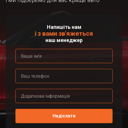
і ми підберемо для вас краще авто
Напишіть нам
і з вами зв'яжеться
наш менеджер
Надіслати