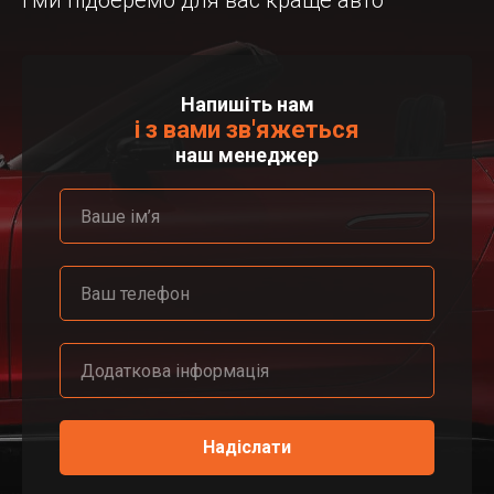
і ми підберемо для вас краще авто
Напишіть нам
і з вами зв'яжеться
наш менеджер
Надіслати