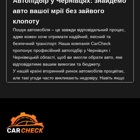
Автопідбір у Чернівцях: знайдемо
авто вашої мрії без зайвого
клопоту
Пошук автомобіля – це завжди відповідальний процес,
адже кожен хоче отримати надійний, якісний та
безпечний транспорт. Наша компанія CarCheck
пропонує професійний автопідбір у Чернівцях і
Чернівецькій області, щоб ви змогли обрати авто, яке
відповідатиме вашим вимогам та бюджету.
У нашій країні вторинний ринок автомобілів процвітає,
але такі угоди часто викликають недовіру. Навіть якщо
ви розумієтесь на автомобілях чи маєте друга, який
ремонтує власне авто, це не гарантує успіху.
Недобросовісні продавці вміло приховують будь-які
недоліки, вводячи покупців в оману. Тому, щоб
уникнути ризику купівлі несправного автомобіля, варто
скористатися послугами експертів CarCheck.
Які послуги ми пропонуємо