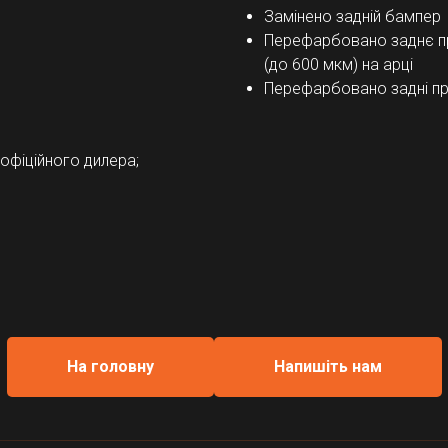
Замінено задній бампер
Перефарбовано заднє п
(до 600 мкм) на арці
Перефарбовано задні пр
офіційного дилера;
На головну
Напишіть нам