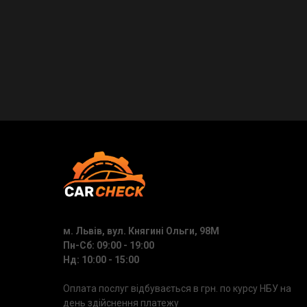
м. Львів, вул. Княгині Ольги, 98М
Пн-Сб: 09:00 - 19:00
Нд: 10:00 - 15:00
Оплата послуг відбувається в грн. по курсу НБУ на
день здійснення платежу