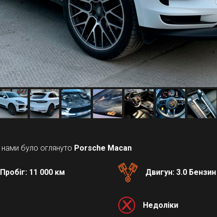
в нами було оглянуто
Porsche Macan
Пробіг: 11 000 км
Двигун: 3.0 Бензин
Недоліки