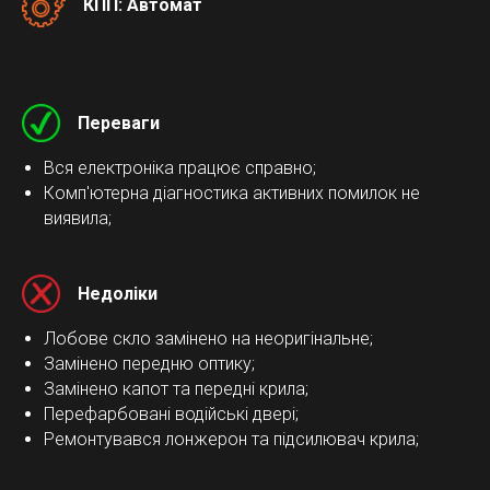
КПП: Автомат
Переваги
Вся електроніка працює справно;
Комп'ютерна діагностика активних помилок не
виявила;
Недоліки
Лобове скло замінено на неоригінальне;
Замінено передню оптику;
Замінено капот та передні крила;
Перефарбовані водійські двері;
Ремонтувався лонжерон та підсилювач крила;