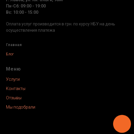
специализируется на проверке авто в Буске, чтобы
Пн-Сб: 09:00 - 19:00
помочь вам избежать неприятных сюрпризов и не
Вс: 10:00 - 15:00
купить проблемный автомобиль.
Наши специалисты по автоподбору гарантируют, что
Оплата услуг производится в грн. по курсу НБУ на день
автомобиль, который вы выбираете, соответствует
осуществления платежа
всем требованиям безопасной эксплуатации, а также
дают рекомендации по лучшим вариантам для вашего
Главная
бюджета и потребностей.
Блог
Почему стоит выбрать CarCheck для
проверки авто в Буске?
Меню
1. Высокий уровень квалификации. Наши специалисты
Услуги
имеют многолетний опыт работы в сфере проверки и
подбора автомобилей, что позволяет им точно
Контакты
оценить состояние любого автомобиля, независимо от
Отзывы
его марки или происхождения.
Мы подобрали
2. Комплексная проверка. Кроме технического
осмотра, мы также проверяем историю авто и его
юридический статус, что позволяет минимизировать
риски.